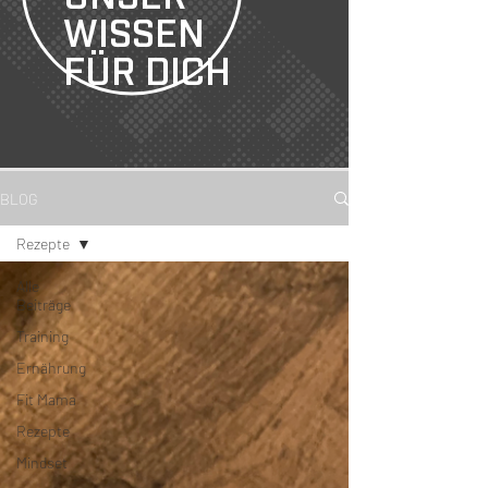
WISSEN
FÜR DICH
BLOG
Rezepte
Alle
Beiträge
Training
Ernährung
Fit Mama
Rezepte
Mindset