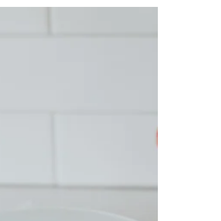
/ Zutaten / 190 Gramm Zartbitterschokolade
70% Kakaoanteil 400 Gramm Seidentofu 3 EL
Ahornsirup Vanillegewürz Muskatnuss und
Zimt / Zubereitung: ca. 10 Minuten für 4
Portionen⁣⁣ / Zartbitterschokolade entweder
im Wasserbad oder bspw. im Thermomix (60
Grad - 5 Minuten) schmelzen bis die
Schokolade flüssig ist. Anschließend zur
Schokolade den Seidentofu, d