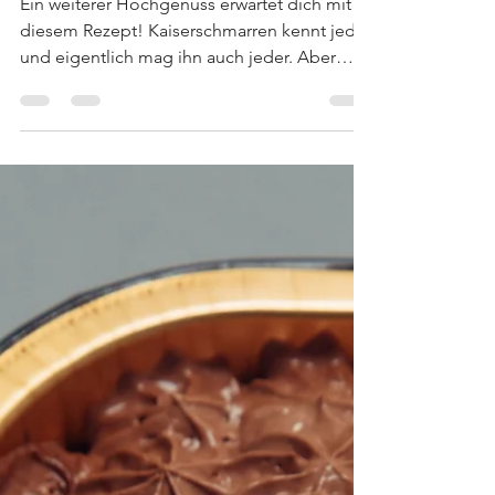
Kaiserschmarren
Ein weiterer Hochgenuss erwartet dich mit
diesem Rezept! Kaiserschmarren kennt jeder
und eigentlich mag ihn auch jeder. Aber
vegan? Wir machen es! Lecker, fluffig und
süß! Machen, austesten, genießen! / Zutaten
/ 400 Gramm Seidentofu 500 ml
Pflanzenmilch 1 Päckchen Vanillezucker oder
Vanilleschote und Zucker 300 Gramm Mehl 4-
6 EL Zucker 2 EL Apfelessig 1 Päckchen
Backpulver Optional Zimt, Rosinen und
Apfelmus / Zubereitung: ca. 30 Minuten für 4
Portionen⁣⁣ / Den Seidentofu in