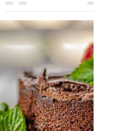
Apfel-Zimt Porridge - Vata-Typ
der Ayurvedischen Ernährung
Zum Frühstück optimal für den Vata-Typ der
Ayurvedischen Ernährung ein leckeres
Porridge. Was sind die Eckpfeiler einer
Ayurvedischen...