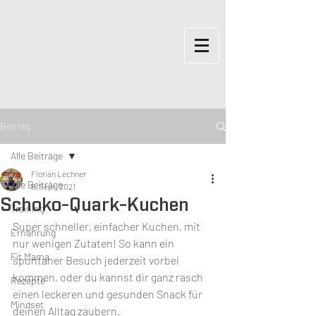
Beitrag
Alle Beiträge
Florian Lechner
Alle Beiträge
6. Sept. 2021
Schoko-Quark-Kuchen
Training
Super schneller, einfacher Kuchen, mit 
Ernährung
nur wenigen Zutaten! So kann ein 
Fit Mama
spontaner Besuch jederzeit vorbei 
kommen, oder du kannst dir ganz rasch 
Rezepte
einen leckeren und gesunden Snack für 
Mindset
deinen Alltag zaubern.