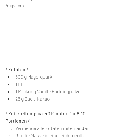
Programm
/ Zutaten /
500 g Magerquark
1 Ei⁣
1 Packung Vanille Puddingpulver⁣
25 g Back-Kakao⁣
/ Zubereitung: ca. 40 Minuten für 8-10 
Portionen /
Vermenge alle Zutaten miteinander⁣
Gib die Masse in eine leicht geölte 