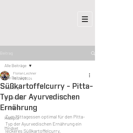
Beitrag
Alle Beiträge
Florian Lechner
Alle Beiträge
15. Jan. 2024
Süßkartoffelcurry - Pitta-
Training
Typ der Ayurvedischen
Ernährung
Ernährung
Fit Mama
Zum Mittagessen optimal für den Pitta-
Rezepte
Typ der Ayurvedischen Ernährung ein 
Mindset
leckeres Süßkartoffelcurry.