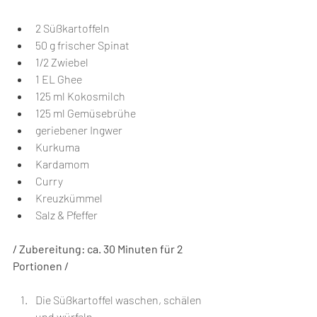
2 Süßkartoffeln
50 g frischer Spinat
1/2 Zwiebel
1 EL Ghee
125 ml Kokosmilch
125 ml Gemüsebrühe
geriebener Ingwer
Kurkuma
Kardamom
Curry
Kreuzkümmel
Salz & Pfeffer
/ Zubereitung: ca. 30 Minuten für 2 
Portionen⁣⁣ /
Die Süßkartoffel waschen, schälen 
und würfeln.  