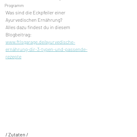
Programm
Was sind die Eckpfeiler einer 
Ayurvedischen Ernährung?
Alles dazu findest du in diesem 
Blogbeitrag: 
www.ftlsgarage.de/ayurvedische-
ernährung-dir-3-typen-und-passende-
rezepte
/ Zutaten /