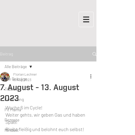
Beitrag
Alle Beiträge
Florian Lechner
Alle Beiträge
6. Aug. 2023
7. August - 13. August
Training
2023
Ernährung
Woche 6 im Cycle!
Fit Mama
Weiter gehts, wir geben Gas und haben 
Rezepte
Spaß!
Bleibt fleißig und belohnt euch selbst!
Mindset