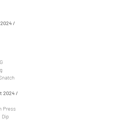
 2024 /
NG
rg
 Snatch
t 2024 /
h Press
 Dip