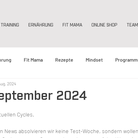
TRAINING
ERNÄHRUNG
FIT MAMA
ONLINE SHOP
TEAM
hrung
Fit Mama
Rezepte
Mindset
Programm
Aug. 2024
 September 2024
uellen Cycles.
en News absolvieren wir keine Test-Woche, sondern wollen