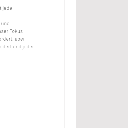
t jede 
 und 
nser Fokus 
rdert, aber 
edert und jeder 