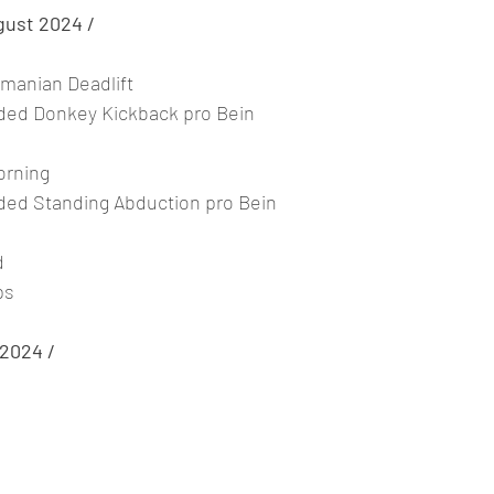
gust 2024 /
manian Deadlift
ded Donkey Kickback pro Bein
orning
ded Standing Abduction pro Bein
d
ps
 2024 /