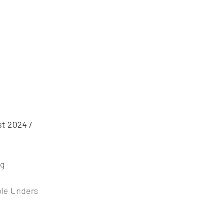
st 2024 /
rg
ble Unders