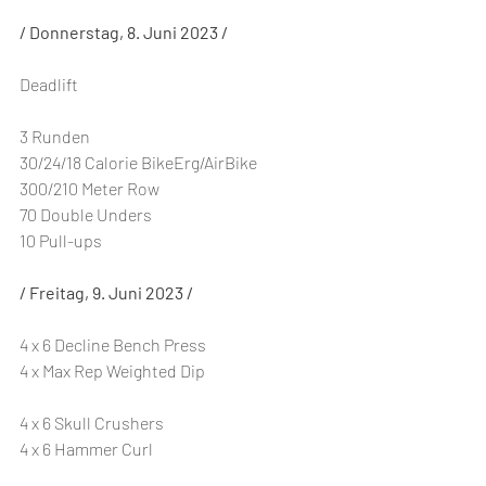
/ Donnerstag, 8. Juni 2023 /
Deadlift
3 Runden
30/24/18 Calorie BikeErg/AirBike
300/210 Meter Row
70 Double Unders
10 Pull-ups
/ Freitag, 9. Juni 2023 /
4 x 6 Decline Bench Press
4 x Max Rep Weighted Dip
4 x 6 Skull Crushers
4 x 6 Hammer Curl