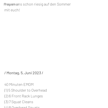
freuen uns schon riesig auf den Sommer 
Programm
mit euch!
/ Montag, 5. Juni 2023 /
40 Minuten EMOM
(1) 5 Shoulder to Overhead
(2) 6 Front Rack Lunges
(3) 7 Squat Cleans
(4) 8 Overhead Squats