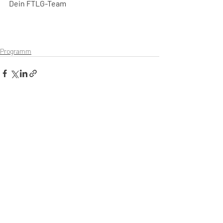
Dein FTLG-Team
Programm
Aktuelle Beiträge
Alle ansehen