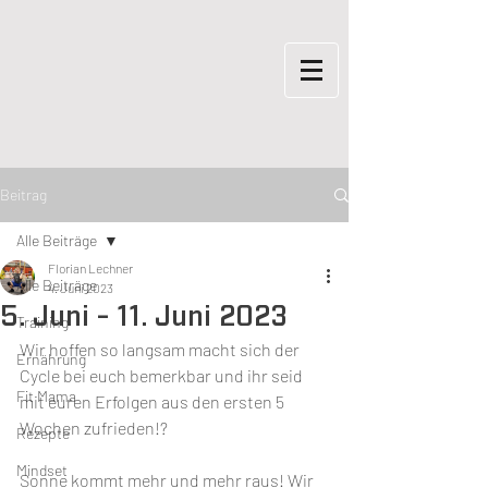
Beitrag
Alle Beiträge
Florian Lechner
Alle Beiträge
4. Juni 2023
5. Juni - 11. Juni 2023
Training
Wir hoffen so langsam macht sich der 
Ernährung
Cycle bei euch bemerkbar und ihr seid 
Fit Mama
mit euren Erfolgen aus den ersten 5 
Wochen zufrieden!?
Rezepte
Mindset
Sonne kommt mehr und mehr raus! Wir 