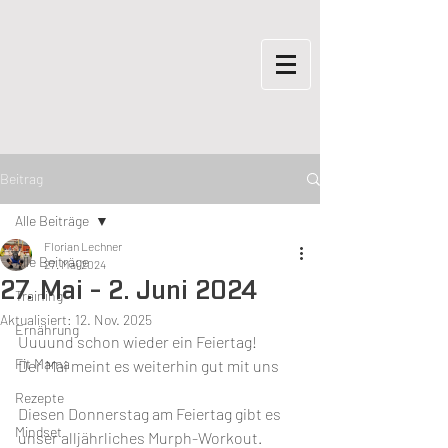
Beitrag
Alle Beiträge
Florian Lechner
Alle Beiträge
27. Mai 2024
27. Mai - 2. Juni 2024
Training
Aktualisiert:
12. Nov. 2025
Ernährung
Uuuund schon wieder ein Feiertag!
Fit Mama
Der Mai meint es weiterhin gut mit uns 
Rezepte
Diesen Donnerstag am Feiertag gibt es 
Mindset
unser alljährliches Murph-Workout.