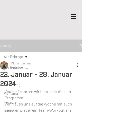
Beitrag
Alle Beiträge
Florian Lechner
Alle Beiträge
21. Jan. 2024
22. Januar - 28. Januar
Training
2024
Ernährung
Woche 4 starten wir heute mit diesem 
Fit Mama
Programm!
Rezepte
Wir freuen uns auf die Woche mit euch 
und mal wieder ein Team-Workout am 
Mindset