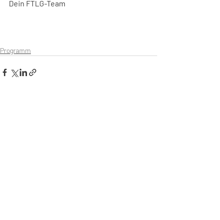
Dein FTLG-Team
Programm
Aktuelle Beiträge
Alle ansehen