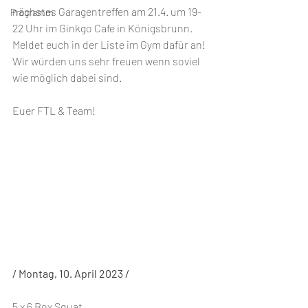
nächstes Garagentreffen am 21.4. um 19-
Programm
22 Uhr im Ginkgo Cafe in Königsbrunn. 
Meldet euch in der Liste im Gym dafür an! 
Wir würden uns sehr freuen wenn soviel 
wie möglich dabei sind.
Euer FTL & Team!
/ Montag, 10. April 2023 /
5 x 6 Box Squat