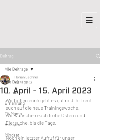
Beitrag
Alle Beiträge
Florian Lechner
Alle Beiträge
9. Apr. 2023
10. April - 15. April 2023
Training
Wir hoffen euch geht es gut und ihr freut 
Ernährung
euch auf die neue Trainingswoche!
Fit Mama
Wir wünschen euch frohe Ostern und 
Eiersuche, bis die Tage.
Rezepte
Mindset
Noch ein letzter Aufruf für unser 