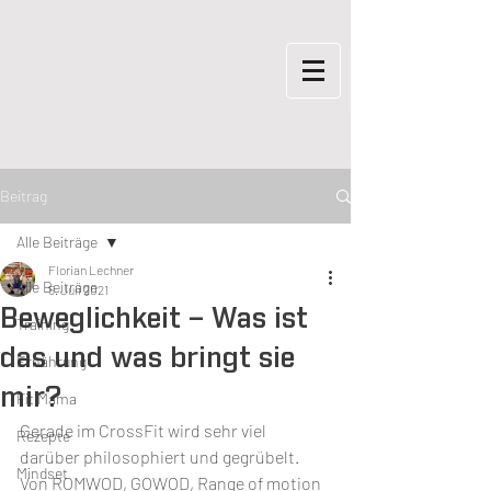
Beitrag
Alle Beiträge
Florian Lechner
Alle Beiträge
5. Juli 2021
Beweglichkeit – Was ist
Training
das und was bringt sie
Ernährung
mir?
Fit Mama
Gerade im CrossFit wird sehr viel 
Rezepte
darüber philosophiert und gegrübelt. 
Mindset
Von ROMWOD, GOWOD, Range of motion 