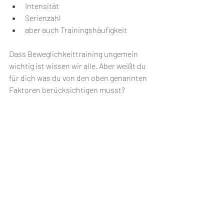
Intensität
Serienzahl
aber auch Trainingshäufigkeit
Dass Beweglichkeittraining ungemein 
wichtig ist wissen wir alle. Aber weißt du 
für dich was du von den oben genannten 
Faktoren berücksichtigen musst?
Wir helfen dir gerne!
In unserem 1:1 Online Coaching bleibt 
auch dein sportlicher und 
gesundheitlicher Fortschritt auch in 
diesem Bereich nicht stehen ;-)
Dein FTLG-Team