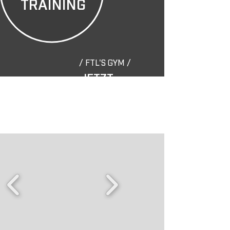
TRAINING
/ FTL'S GYM /
JETZT
DURCH-
STARTEN