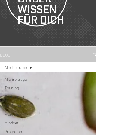
WISSEN
FÜR DICH
BLOG
Alle Beiträge
Alle Beiträge
Training
Ernährung
Fit Mama
Rezepte
Mindset
Programm