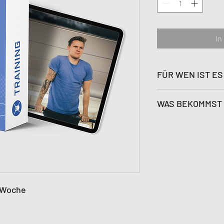
In
FÜR WEN IST E
Du möchtest fit s
WAS BEKOMMST 
Du brauchst ein
dir Spaß macht
Zyklische & pro
Du benötigst Fe
Feedback inkl. V
deinen Ausführ
Einheiten
Warm-up & Cool
o Woche