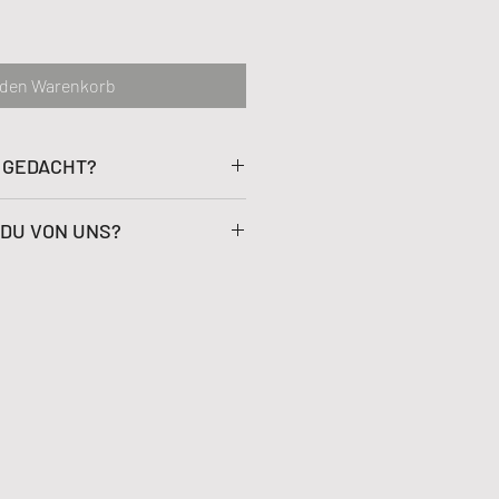
 den Warenkorb
S GEDACHT?
ein, hast jedoch nicht viel Zeit
DU VON UNS?
 Programm, das dich fordert und
gressive Trainingssteuerung
edback zu deinen Einheiten und
ideoanalysen zu jeder deiner
ungen
-Down inklusive